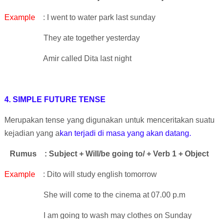
Example
: I went to water park last sunday
They ate together yesterday
Amir called Dita last night
4. SIMPLE FUTURE TENSE
Merupakan tense yang digunakan untuk menceritakan suatu
kejadian yang a
kan terjadi di masa yang akan datang.
Rumus
: Subject + Will/be going to/ + Verb 1 + Object
Example
: Dito will study english tomorrow
She will come to the cinema at 07.00 p.m
I am going to wash may clothes on Sunday