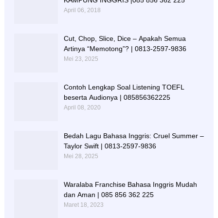
KAMPUNG INGGRIS |085 856 362 225
April 06, 2018
Cut, Chop, Slice, Dice – Apakah Semua
Artinya “Memotong”? | 0813-2597-9836
Mei 23, 2025
Contoh Lengkap Soal Listening TOEFL
beserta Audionya | 085856362225
April 08, 2020
Bedah Lagu Bahasa Inggris: Cruel Summer –
Taylor Swift | 0813-2597-9836
Mei 28, 2025
Waralaba Franchise Bahasa Inggris Mudah
dan Aman | 085 856 362 225
Maret 18, 2023