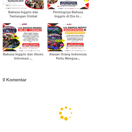
t
Bahasa Inggris dan
Pentingnya Bahasa
Tantangan Global
Inggris di Era In...
Bahasa Inggris dan Akses
Alasan Orang Indonesia
Informasi ...
Perlu Mengua...
0 Komentar