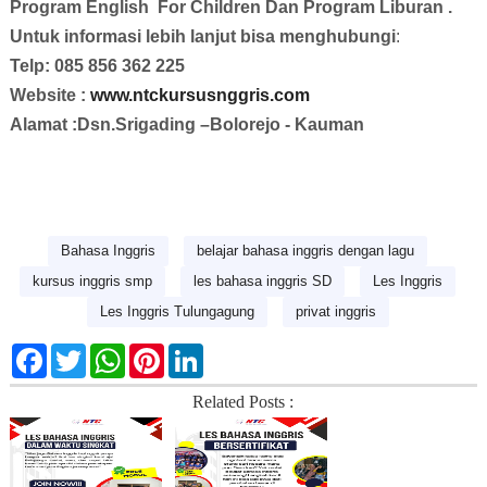
Program English
For Children Dan Program Liburan .
Untuk informasi lebih lanjut bisa menghubungi
:
Telp: 085 856 362 225
Website :
www.ntckursusnggris.com
Alamat :Dsn.Srigading –Bolorejo - Kauman
Bahasa Inggris
belajar bahasa inggris dengan lagu
kursus inggris smp
les bahasa inggris SD
Les Inggris
Les Inggris Tulungagung
privat inggris
F
T
W
P
L
a
w
h
i
i
c
i
a
n
n
Related Posts :
e
t
t
t
k
b
t
s
e
e
o
e
A
r
d
o
r
p
e
I
k
p
s
n