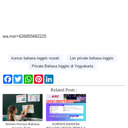
wa.
me/+626855682225
kursus bahasa inggris murah
Les private bahasa inggris
Private Bahasa Inggris di Yogyakarta
F
T
W
P
L
a
w
h
i
i
c
i
a
n
n
Related Posts :
e
t
t
t
k
b
t
s
e
e
o
e
A
r
d
o
r
p
e
I
k
p
s
n
t
Sistem Kursus Bahasa
KURSUS BAHASA