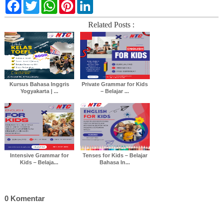
F
T
W
P
L
a
w
h
i
i
c
i
a
n
n
Related Posts :
e
t
t
t
k
b
t
s
e
e
o
e
A
r
d
o
r
p
e
I
k
p
s
n
t
Kursus Bahasa Inggris
Private Grammar for Kids
Yogyakarta | ...
– Belajar ...
Intensive Grammar for
Tenses for Kids – Belajar
Kids – Belaja...
Bahasa In...
0 Komentar