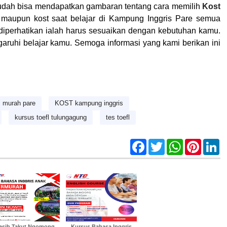
udah bisa mendapatkan gambaran tentang cara memilih
Kost
maupun kost saat belajar di Kampung Inggris Pare semua
diperhatikan ialah harus sesuaikan dengan kebutuhan kamu.
ruhi belajar kamu. Semoga informasi yang kami berikan ini
 murah pare
KOST kampung inggris
kursus toefl tulungagung
tes toefl
F
T
W
P
L
a
w
h
i
i
c
i
a
n
n
e
t
t
t
k
b
t
s
e
e
o
e
A
r
d
o
r
p
e
I
k
p
s
n
t
asih Takut Ngomong
Kursus Bahasa Inggris