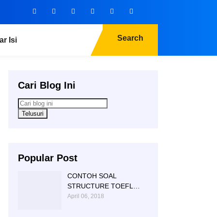
Search
ar Isi
Cari Blog Ini
Popular Post
CONTOH SOAL
STRUCTURE TOEFL
NTC KAMPUNG INGGRIS
April 06, 2018
|085 856 362 225