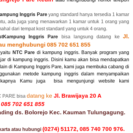
ampung Inggris Pare
yang
standard hanya
tersedia
1 kamar
ntu
, ada
juga yang
menawarkan 1 kamar untuk 1 orang
yang
mahal dari
tempat kost standard yang untuk 4 orang.
Jl.
stKampung Inggris Pare
bisa langsung datang ke
atau menghubungi 085 702 651 855
yaitu
NTC Pare
di kampung inggris. Banyak program yang
ajar di kampung inggris. Disini kamu akan bisa mendapatkan
lain di Kampung Inggris Pare, kami juga membuka cabang di
ggunakan metode kampung inggris dalam menyampaikan
ngkapnya Kamu juga
bisa mengunjungi website kami
datang ke
Jl. Brawijaya 20 A
TC PARE bisa
i
085 702 651 855
ading ds. Bolorejo Kec. Kauman Tulungagung.
(0274) 51172,
085 740 700 976
.
akarta atau hubungi