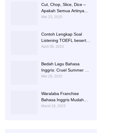
Cut, Chop, Slice, Dice –
Apakah Semua Artinya
“Memotong”? | 0813-
Mei 23, 2025
2597-9836
Contoh Lengkap Soal
Listening TOEFL beserta
Audionya | 085856362225
April 08, 2020
Bedah Lagu Bahasa
Inggris: Cruel Summer –
Taylor Swift | 0813-2597-
Mei 28, 2025
9836
Waralaba Franchise
Bahasa Inggris Mudah
dan Aman | 085 856 362
Maret 18, 2023
225