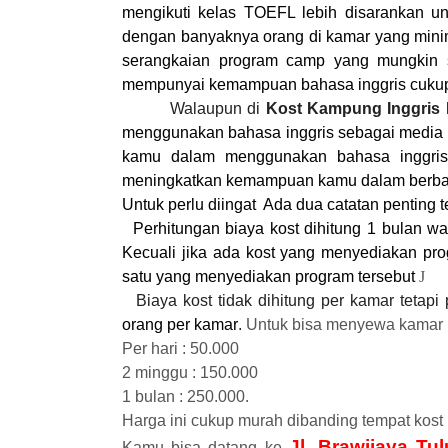
mengikuti kelas TOEFL lebih disarankan un
dengan banyaknya orang di kamar yang minim
serangkaian program camp yang mungkin 
mempunyai kemampuan bahasa inggris cukup b
Walaupun di
Kost Kampung Inggris 
menggunakan bahasa inggris sebagai media 
kamu dalam menggunakan bahasa inggris 
meningkatkan kemampuan kamu dalam berbah
Untuk perlu diingat
Ada dua
catatan penting
t
1.
Perhitungan
biaya kost dihitung 1
bulan
wal
Kecuali jika ada kost yang menyediakan pro
satu yang menyediakan program tersebut
J
2.
Biaya kost tidak dihitung per kamar tetapi
orang per kamar
.
Untuk bisa menyewa kamar k
Per hari : 50.000
2 minggu : 150.000
1 bulan : 250.000.
Harga ini cukup murah dibanding tempat kost 
Jl. Brawijaya Tu
Kamu bisa datang ke