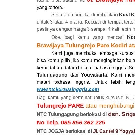
yang tertera.
Secara umum
jika diperhatikan
Kost K
untuk 3 atau 4 orang
.
Kecuali di tempat
terte
pastinya
dengan harga 3
sampai
4 kali lebih 
Oke, bagi kamu yang mencari
Ko
Brawijaya Tulungrejo
Pare Kediri 
Kami juga membuka lembaga kursus 
bisa kamu pilih jika kamu menginginkan bel
kemudahan dalam belajar bahasa inggris. Se
T
ulungagung
dan
Yogyakarta
. Kami men
materi bahasa inggris. Untuk lebih le
www.ntckursusinggris.com
Bagi kamu yang berminat untuk kursus di N
Tulungrejo PARE
atau menghubung
dsn. Srig
NTC Tulungagung berlokasi di
No Telp.
085 856 362 225
NTC JOGJA berlokasi di
Jl. Cantel 9 Yogy