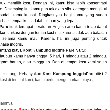
tuk memilih kost. Dengan ini, kamu bisa lebih konsentrasi
. Disamping itu, kamu pun tak akan sibuk dengan mengikuti
sudah kamu kuasai. Ringkasnyaa bagi kamu yang sudah
aik tempat kost adalah pilihan yang tepat.
Pare
tidak terdapat peraturan English area kamu tetap dapat
komunikasi dengan teman kost mu, karena tidak ada batasan
selama kamu mau. Karena, hal ini juga penting untuk
asa inggris.
entang biaya
Kost Kampung Inggris Pare
,
yaitu:
aupun kamu hanya tinggal 5 hari, 1 minggu atau 2 minggu.
gram harian, atau mingguan. Dan di tempat kost kami salah
 per orang
.
Kebanyakan
Kost Kampung InggrisPare
diisi 2
ost di tempat kami, kamu perlu mengeluarkan biaya :
lainnya.
lungrejo
Pare Kediri
atau menghubungi nomor telepon