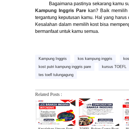
Bagaimana pastinya sekarang kamu s
Kampung Inggris Pare
kan? Baik memilih 
tergantung keputusan kamu. Hal yang harus 
Kesalahan dalam memilih kost bisa mempenga
bermanfaat untuk kamu semua.
Kampung Inggris
kos kampung inggris
kos
kost putri kampung inggris pare
kursus TOEFL
tes toefl tulungagung
Related Posts :
Kesalahan Umum Saat
TOEFL Bukan Cuma Buat
M