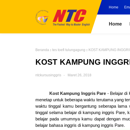
Home
Ema
Home
Beranda
tes toefl tulungagung
KOST KAMPUNG INGGRIS
KOST KAMPUNG INGGRIS
ntckursusinggris
Maret 26, 2018
Kost Kampung Inggris Pare
- Belajar d
menetap untuk beberapa waktu terutama yang te
waktu tinggal kamu bergantung seberapa lama 
tinggal selama belajar di kampung inggris Pare, 
belajar pada umumnya kamu dapat dengan mud
belajar bahasa inggris di kampung inggris Pare.