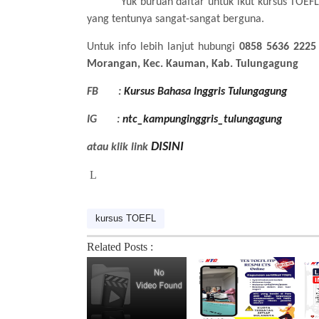
Yuk
buruan daftar untuk ikut kursus TOEF
yang tentunya sangat-sangat berguna.
Untuk info lebih lanjut hubungi
0858 5636 2225
Morangan, Kec. Kauman, Kab. Tulungagung
FB
:
Kursus Bahasa Inggris Tulungagung
IG
:
ntc
_kampunginggris_tulungagung
DISINI
atau klik link
L
kursus TOEFL
Related Posts :