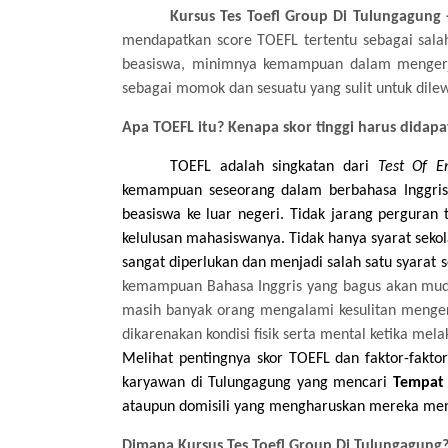
Kursus
Te
s Toefl Group Di Tulungagung
mendapatkan score TOEFL tertentu sebagai sala
beasiswa, minimnya kemampuan dalam mengerjak
sebagai momok
dan
sesuatu yang sulit untuk dile
Apa TOEFL itu
?
Kenapa skor tinggi harus didap
TOEFL
adalah singkatan
dari
Test Of E
kemampuan seseorang dalam berbahasa Inggris
beasiswa ke luar negeri.
Tidak
jarang perguran 
kelulusan mahasiswanya.
Tidak
hanya syarat sekol
sangat diperlukan dan menjadi salah satu syarat
kemampuan
Bahasa Inggris yang bagus akan mud
masih banyak orang mengalami kesulitan menge
dikarenakan
kondisi fisik
serta
mental ketika mela
Melihat pentingnya skor TOEFL dan faktor-fakto
karyawan di Tulungagung yang mencari
Tempat 
ataupun
domisili yang mengharuskan mereka me
Dimana Kursus
Te
s Toefl Group Di Tulungagung