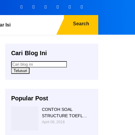
Search
ar Isi
Cari Blog Ini
Popular Post
CONTOH SOAL
STRUCTURE TOEFL
NTC KAMPUNG INGGRIS
April 06, 2018
|085 856 362 225