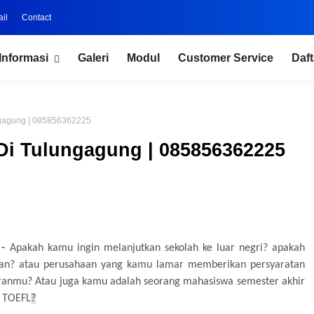
il
Contact
Informasi
Galeri
Modul
Customer Service
Daft
ngagung | 085856362225
Di Tulungagung | 085856362225
-
Apakah kamu ingin melanjutkan sekolah ke luar negri? apakah
n? atau perusahaan y
an
g kamu lamar
memberikan persyaratan
aranmu?
Atau juga kamu adalah seorang
mahasiswa
semester akhir
s TOEFL
?