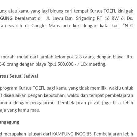
ung atau kamu yang lagi binung cari tempat Kursus TOEFL kini gak
AGU
N
G
beralamat
di
Jl. Lawu Dsn. Srigading RT 16 RW 6, Ds.
tau search di Google Maps ada kok dengan kata kuci “NTC
t murah, mulai dari jumlah kelompok 2-3 orang dengan biaya
Rp.
-8 orang dengan biaya Rp.1.500.000,- / 10x meeting
.
rsus Sesuai Jadwal
program Kursus TOEFL
bagi kamu yang tidak memiliki waktu untuk
gat disesuaikan dengan kebutuhan, waktu dan tempat pembelajaran
atanmu dengan pengajarmu. Pembelajaran privat juga bisa lebih
aja yang kamu mau..
lungagung
liki merupakan lulusan dari KAMPUNG INGGRIS.
Pembelajaran lebih