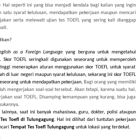
-
Hal seperti ini yang
bisa menjadi
kendala bagi kalian yang ingin
h satu syarat kelulusan, mendapatkan pekerjaan
maupun
mencari
an serta melewati ujian tes TOEFL yang sering kali dianggap
wati
.
atkan?
nglish as a Foreign Language
yang ber
guna untuk mengetahui
.
Skor TOEFL sering
kali
digunakan seseorang untuk
memperoleh
tinggi menerapkan aturan
menggunakan
skor
TOEFL
untuk
syarat
ah di luar negeri maupun syarat kelulusan,
sekarang
ini skor TOEFL
 seseorang untuk mendapatkan pekerjaan.
Bagi orang
yang memiliki
ah mengerjakan soal-soal tersebut.
Akan tetapi
,
karena suatu hal,
rjakan soal TOEFL.
Disamping
kemampuan yang kurang, bisa juga
kukannya
.
r lainnya, saat ini banyak mahasiswa,
guru,
dokter, polisi
ataupun
Tes Toefl di Tulungagung
. Hal ini
dilihat dari
tuntutan pekerjaan
ncari
Tempat Tes Toefl Tulungagung
untuk lokasi yang terdekat
.
?