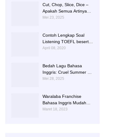
Cut, Chop, Slice, Dice –
Apakah Semua Artinya
“Memotong”? | 0813-
Mei 23, 2025
2597-9836
Contoh Lengkap Soal
Listening TOEFL beserta
Audionya | 085856362225
April 08, 2020
Bedah Lagu Bahasa
Inggris: Cruel Summer –
Taylor Swift | 0813-2597-
Mei 28, 2025
9836
Waralaba Franchise
Bahasa Inggris Mudah
dan Aman | 085 856 362
Maret 18, 2023
225