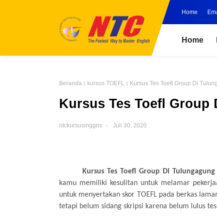
Home
Ema
Home
Beranda
kursus TOEFL
Kursus Tes Toefl Group Di Tulu
Kursus Tes Toefl Group 
ntckursusinggris
Juli 30, 2020
Kursus
Te
s Toefl Group Di Tulungagung
kamu
memiliki kesulitan untuk
melamar pekerjaa
untuk menyertakan skor TOEFL pada berkas lam
tetapi
belum sidang skripsi kar
e
na belum lulus te