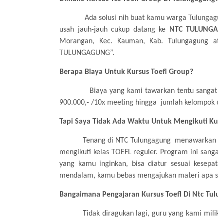
Ada solusi nih buat kamu warga Tulungag
usah jauh-jauh cukup datang ke
NTC TULUNG
Morangan, Kec. Kauman, Kab. Tulungagung a
TULUNGAGUNG”.
Berapa Biaya Untuk Kursus Toefl Group
?
Biaya yang kami tawarkan tentu sanga
900.000,- /10x meeting hingga
jumlah kelompok 6
Tapi Saya Tidak Ada Waktu Untuk Mengikuti Ku
Tenang di NTC Tulungagung
m
enawarkan
mengikuti kelas TOEFL reguler. Program ini san
yang kamu inginkan, bisa diatur sesuai kesep
mendalam, kamu bebas mengajukan materi apa s
Bangaiman
a
Pengajaran Kursus Toefl Di Ntc Tu
Tidak diragukan lagi, guru yang kami mi