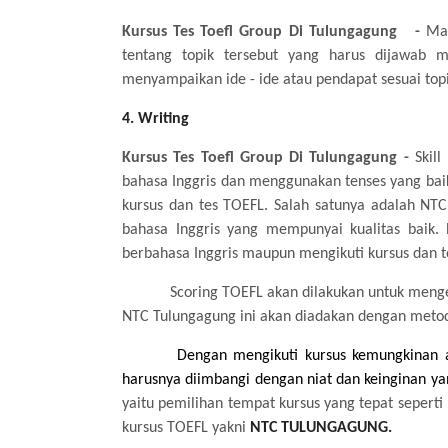
Kursus
Te
s Toefl Group Di Tulungagung
-
Mah
tentang topik tersebut yang harus dijawab m
menyampaikan ide - ide atau pendapat sesuai top
4. Writing
Kursus
Te
s Toefl Group Di Tulungagung
-
Skil
bahasa Inggris dan menggunakan tenses yang bai
kursus dan tes TOEFL. Salah satunya adalah
bahasa Inggris yang mempunyai kualitas bai
berbahasa Inggris maupun mengikuti kursus dan 
Scoring TOEFL akan dilakukan untuk menge
NTC Tulungagung ini akan diadakan dengan metod
Dengan mengikuti kursus kemungkinan an
harusnya diimbangi dengan niat dan keinginan ya
yaitu pemilihan tempat kursus yang tepat seperti
kursus TOEFL yakni
NTC TULUNGAGUNG.