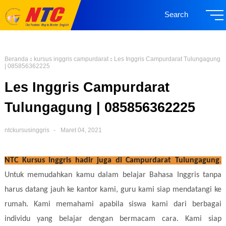
Search
Beranda
kursus inggris campurdarat
Les Inggris Campurdarat Tulungagung
| 085856362225
Les Inggris Campurdarat
Tulungagung | 085856362225
ntckursusinggris
Maret 04, 2021
NTC Kursus Inggris hadir juga di Campurdarat Tulungagung
.
Untuk memudahkan kamu dalam belajar Bahasa Inggris tanpa
harus datang jauh ke kantor kami, guru kami siap mendatangi ke
rumah. Kami memahami apabila siswa kami dari berbagai
individu yang belajar dengan bermacam cara. Kami siap