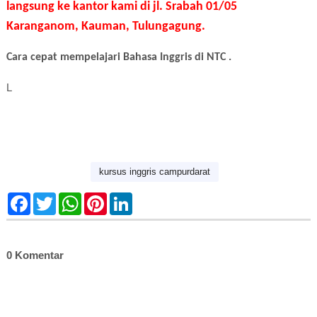
langsung ke kantor kami di jl. Srabah 01/05
Karanganom, Kauman, Tulungagung.
Cara cepat mempelajari Bahasa Inggris di NTC .
L
kursus inggris campurdarat
F
T
W
P
L
a
w
h
i
i
c
i
a
n
n
e
t
t
t
k
b
t
s
e
e
o
e
A
r
d
0 Komentar
o
r
p
e
I
k
p
s
n
t