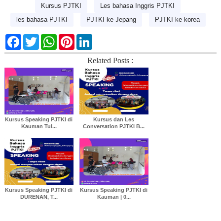
Kursus PJTKI
Les bahasa Inggris PJTKI
les bahasa PJTKI
PJTKI ke Jepang
PJTKI ke korea
F
T
W
P
L
a
w
h
i
i
c
i
a
n
n
Related Posts :
e
t
t
t
k
b
t
s
e
e
o
e
A
r
d
o
r
p
e
I
k
p
s
n
t
Kursus Speaking PJTKI di
Kursus dan Les
Kauman Tul...
Conversation PJTKI B...
Kursus Speaking PJTKI di
Kursus Speaking PJTKI di
DURENAN, T...
Kauman | 0...