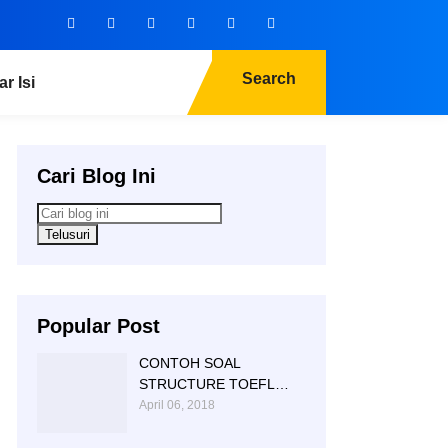
Search
ar Isi
Cari Blog Ini
Popular Post
CONTOH SOAL
STRUCTURE TOEFL
NTC KAMPUNG INGGRIS
April 06, 2018
|085 856 362 225