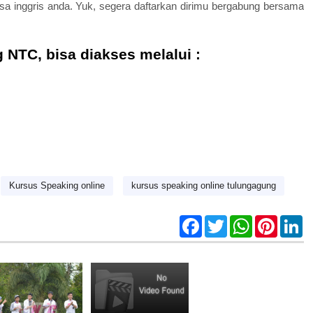
a inggris anda.
Yuk, segera daftarkan dirimu bergabung bersama
g NTC, bisa diakses melalui :
Kursus Speaking online
kursus speaking online tulungagung
F
T
W
P
L
a
w
h
i
i
c
i
a
n
n
e
t
t
t
k
b
t
s
e
e
o
e
A
r
d
o
r
p
e
I
k
p
s
n
t