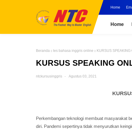
Home
Ema
Home
Beranda
les bahasa inggris online
KURSUS SPEAKING 
KURSUS SPEAKING ON
ntckursusinggris
Agustus 03, 2021
KURSU
P
erkembangan teknologi membuat masyarakat b
diri. Pandemi sepertinya tidak menyurutkan kein