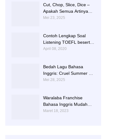
Cut, Chop, Slice, Dice –
Apakah Semua Artinya
“Memotong”? | 0813-
Mei 23, 2025
2597-9836
Contoh Lengkap Soal
Listening TOEFL beserta
Audionya | 085856362225
April 08, 2020
Bedah Lagu Bahasa
Inggris: Cruel Summer –
Taylor Swift | 0813-2597-
Mei 28, 2025
9836
Waralaba Franchise
Bahasa Inggris Mudah
dan Aman | 085 856 362
Maret 18, 2023
225