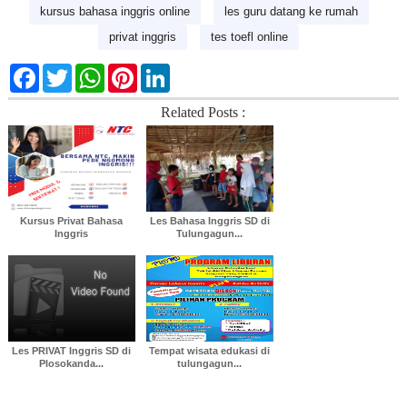
kursus bahasa inggris online
les guru datang ke rumah
privat inggris
tes toefl online
F
T
W
P
L
a
w
h
i
i
c
i
a
n
n
Related Posts :
e
t
t
t
k
b
t
s
e
e
o
e
A
r
d
o
r
p
e
I
k
p
s
n
t
Kursus Privat Bahasa
Les Bahasa Inggris SD di
Inggris
Tulungagun...
Les PRIVAT Inggris SD di
Tempat wisata edukasi di
Plosokanda...
tulungagun...