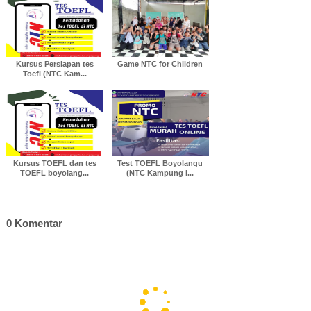
o
e
A
r
d
o
r
p
e
I
k
p
s
n
t
Kursus Persiapan tes
Game NTC for Children
Toefl (NTC Kam...
Kursus TOEFL dan tes
Test TOEFL Boyolangu
TOEFL boyolang...
(NTC Kampung I...
0 Komentar