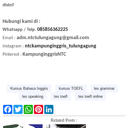
disini!
Hubungi kami di :
085856362225
Whatsapp / Telp.
adm.ntctulungagung@gmail.com
Email :
ntckampunginggris_tulungagung
Instagram :
KampunginggrisNTC
Pinterest :
Kursus Bahasa Inggris
kursus TOEFL
les grammar
les speaking
tes toefl
tes toefl online
F
T
W
P
L
a
w
h
i
i
c
i
a
n
n
Related Posts :
e
t
t
t
k
b
t
s
e
e