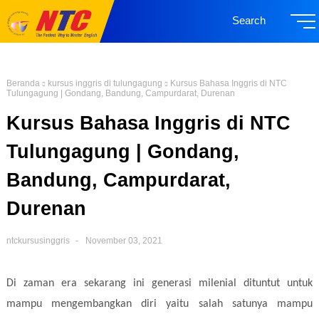
Search
Beranda
kursus inggris di tulungagung
Kursus Bahasa Inggris di NTC
Tulungagung | Gondang, Bandung, Campurdarat, Durenan
Kursus Bahasa Inggris di NTC
Tulungagung | Gondang,
Bandung, Campurdarat,
Durenan
ntckursusinggris
November 03, 2021
Di zaman era sekarang ini generasi milenial dituntut untuk
mampu mengembangkan diri yaitu salah satunya mampu