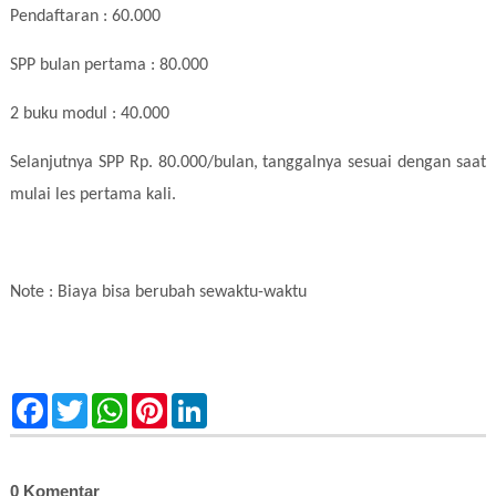
Pendaftaran : 60.000
SPP bulan pertama : 80.000
2 buku modul : 40.000
Selanjutnya SPP Rp. 80.000/bulan, tanggalnya sesuai dengan saat
mulai les pertama kali.
Note : Biaya bisa berubah sewaktu-waktu
F
T
W
P
L
a
w
h
i
i
c
i
a
n
n
e
t
t
t
k
b
t
s
e
e
o
e
A
r
d
0 Komentar