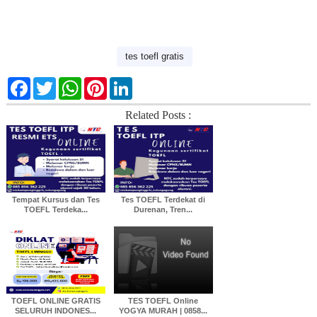
tes toefl gratis
F
T
W
P
L
a
w
h
i
i
c
i
a
n
n
Related Posts :
e
t
t
t
k
b
t
s
e
e
o
e
A
r
d
o
r
p
e
I
k
p
s
n
t
Tempat Kursus dan Tes
Tes TOEFL Terdekat di
TOEFL Terdeka...
Durenan, Tren...
TOEFL ONLINE GRATIS
TES TOEFL Online
SELURUH INDONES...
YOGYA MURAH | 0858...