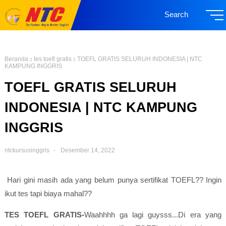
Search
Beranda
tes toefl gratis
TOEFL GRATIS SELURUH INDONESIA | NTC
KAMPUNG INGGRIS
TOEFL GRATIS SELURUH
INDONESIA | NTC KAMPUNG
INGGRIS
ntckursusinggris
Desember 14, 2022
Hari gini masih ada yang belum punya sertifikat TOEFL?? Ingin
ikut tes tapi biaya mahal??
TES TOEFL GRATIS-
Waahhhh ga lagi guysss...Di era yang