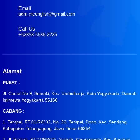
Email
adm.ntcenglish@gmail.com
Call Us
+62858-5636-2225
Alamat
PUSAT :
Jl. Cantel No.9, Semaki, Kec. Umbulharjo, Kota Yogyakarta, Daerah
Istimewa Yogyakarta 55166
CABANG :
1. Tempel, RT.01/RW.02, No. 26, Tempel, Dono, Kec. Sendang,
Kabupaten Tulungagung, Jawa Timur 66254
2. Jl. Srabah, RT.01/RW.05, Srabah, Karanganom, Kec. Kauman,