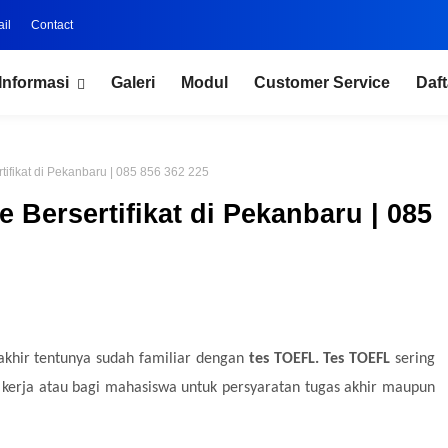
il
Contact
Informasi
Galeri
Modul
Customer Service
Daft
ifikat di Pekanbaru | 085 856 362 225
Bersertifikat di Pekanbaru | 085
khir tentunya sudah familiar dengan
tes TOEFL.
Tes TOEFL
sering
kerja atau bagi mahasiswa untuk persyaratan tugas akhir maupun