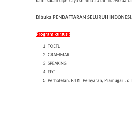
Kami sudah dipercaya selama 20 tahun. Ayo daftar
Dibuka PENDAFTARAN SELURUH INDONESI
Program kursus :
TOEFL
GRAMMAR
SPEAKING
EFC
Perhotelan, PJTKI, Pelayaran, Pramugari, dll