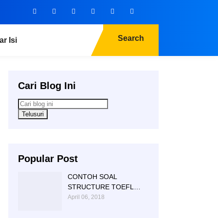
Search
ar Isi
Cari Blog Ini
Popular Post
CONTOH SOAL
STRUCTURE TOEFL
NTC KAMPUNG INGGRIS
April 06, 2018
|085 856 362 225