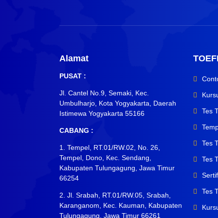
Alamat
TOEF
PUSAT :
Cont
Jl. Cantel No.9, Semaki, Kec.
Kurs
Umbulharjo, Kota Yogyakarta, Daerah
Tes 
Istimewa Yogyakarta 55166
Temp
CABANG :
Tes 
1. Tempel, RT.01/RW.02, No. 26,
Tempel, Dono, Kec. Sendang,
Tes T
Kabupaten Tulungagung, Jawa Timur
Sert
66254
Tes 
2. Jl. Srabah, RT.01/RW.05, Srabah,
Karanganom, Kec. Kauman, Kabupaten
Kurs
Tulungagung, Jawa Timur 66261