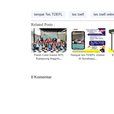
tempat Tes TOEFL
tes toefl
tes toefl onlin
Related Posts :
Flash Card Game NTC
Tempat tes TOEFL online
K
Kampung Inggris...
di Surabaya...
0 Komentar