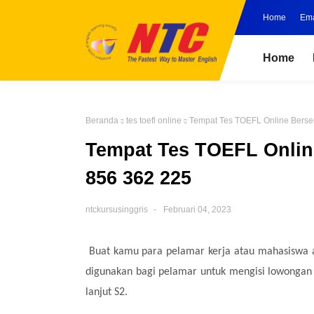
Home
Ema
Home
Beranda
tes toefl online
Tempat Tes TOEFL Online Bersert
Tempat Tes TOEFL Online 
856 362 225
ntckursusinggris
Februari 04, 2023
Buat kamu para pelamar kerja atau mahasiswa a
digunakan bagi pelamar untuk mengisi lowongan 
lanjut S2.