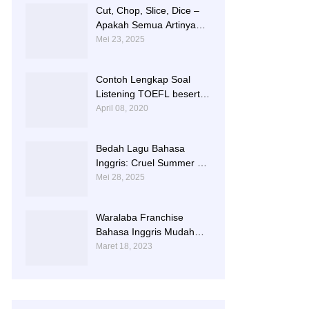
Cut, Chop, Slice, Dice –
Apakah Semua Artinya
“Memotong”? | 0813-
Mei 23, 2025
2597-9836
Contoh Lengkap Soal
Listening TOEFL beserta
Audionya | 085856362225
April 08, 2020
Bedah Lagu Bahasa
Inggris: Cruel Summer –
Taylor Swift | 0813-2597-
Mei 28, 2025
9836
Waralaba Franchise
Bahasa Inggris Mudah
dan Aman | 085 856 362
Maret 18, 2023
225