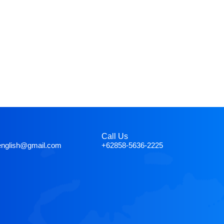
Call Us
english@gmail.com
+62858-5636-2225