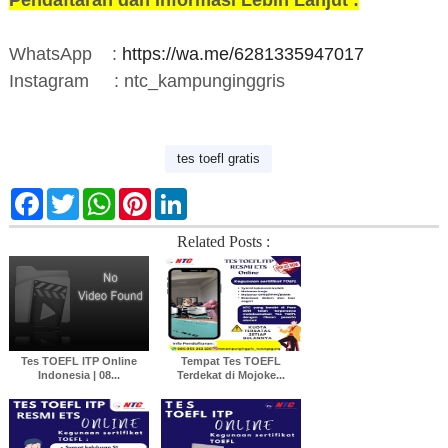
Pendaftaran dan Informasi Lebih Lanjut :
WhatsApp
:
https://wa.me/6281335947017
Instagram
: ntc_kampunginggris
tes toefl gratis
F
T
W
P
L
a
w
h
i
i
c
i
a
n
n
Related Posts :
e
t
t
t
k
b
t
s
e
e
o
e
A
r
d
o
r
p
e
I
k
p
s
n
t
Tes TOEFL ITP Online
Tempat Tes TOEFL
Indonesia | 08...
Terdekat di Mojoke...