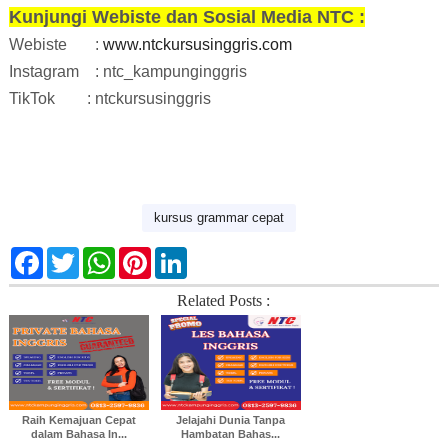
Kunjungi Webiste dan Sosial Media NTC :
Webiste
:
www.ntckursusinggris.com
Instagram
: ntc_kampunginggris
TikTok
: ntckursusinggris
kursus grammar cepat
F
T
W
P
L
a
w
h
i
i
c
i
a
n
n
Related Posts :
e
t
t
t
k
b
t
s
e
e
o
e
A
r
d
o
r
p
e
I
k
p
s
n
t
Raih Kemajuan Cepat
Jelajahi Dunia Tanpa
dalam Bahasa In...
Hambatan Bahas...