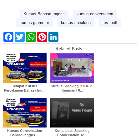
Kursus Bahasa Inggris
kursus conversation
kursus grammar
kursus speaking
tes toefl
F
T
W
P
L
a
w
h
i
i
c
i
a
n
n
Related Posts :
e
t
t
t
k
b
t
s
e
e
o
e
A
r
d
o
r
p
e
I
k
p
s
n
t
Tempat Kursus
Kursus Speaking PJTKI di
Percakapan Bahasa Ing...
Kauman | 0...
Kursus Conversation
Kursus Les Speaking
Bahasa Inggris ...
Conversation Te...