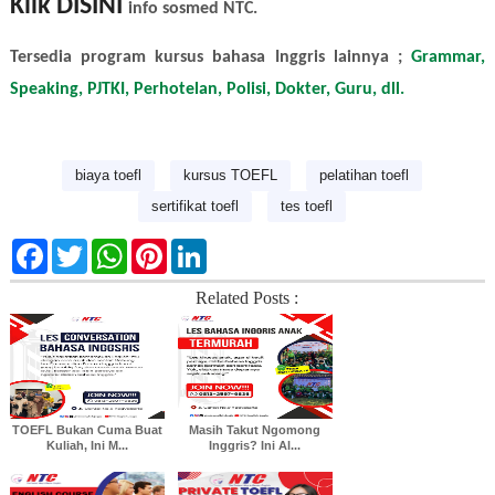
Klik DISINI
info sosmed NTC.
Tersedia program kursus bahasa Inggris lainnya ;
Grammar,
Speaking, PJTKI, Perhotelan, Polisi, Dokter, Guru, dll.
biaya toefl
kursus TOEFL
pelatihan toefl
sertifikat toefl
tes toefl
F
T
W
P
L
a
w
h
i
i
c
i
a
n
n
Related Posts :
e
t
t
t
k
b
t
s
e
e
o
e
A
r
d
o
r
p
e
I
k
p
s
n
t
TOEFL Bukan Cuma Buat
Masih Takut Ngomong
Kuliah, Ini M...
Inggris? Ini Al...