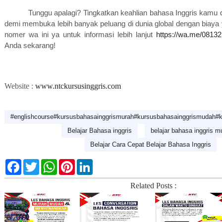
Tunggu apalagi? Tingkatkan keahlian bahasa Inggris kamu
demi membuka lebih banyak peluang di dunia global dengan biaya y
nomer wa ini ya untuk informasi lebih lanjut
https://wa.me/0813
Anda sekarang!
Website :
www.ntckursusinggris.com
#englishcourse#kursusbahasainggrismurah#kursusbahasainggrismudah#ku
Belajar Bahasa inggris
belajar bahasa inggris 
Belajar Cara Cepat Belajar Bahasa Inggris
F
T
W
P
L
a
w
h
i
i
c
i
a
n
n
Related Posts :
e
t
t
t
k
b
t
s
e
e
o
e
A
r
d
o
r
p
e
I
k
p
s
n