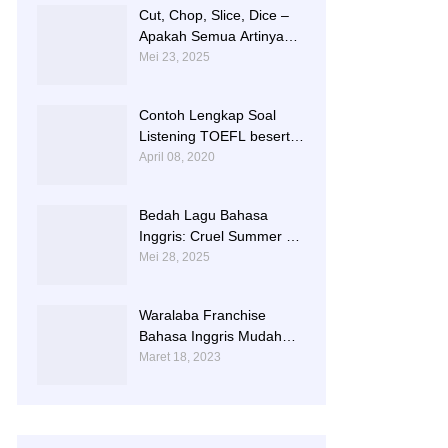
Cut, Chop, Slice, Dice –
Apakah Semua Artinya
“Memotong”? | 0813-
Mei 23, 2025
2597-9836
Contoh Lengkap Soal
Listening TOEFL beserta
Audionya | 085856362225
April 08, 2020
Bedah Lagu Bahasa
Inggris: Cruel Summer –
Taylor Swift | 0813-2597-
Mei 28, 2025
9836
Waralaba Franchise
Bahasa Inggris Mudah
dan Aman | 085 856 362
Maret 18, 2023
225