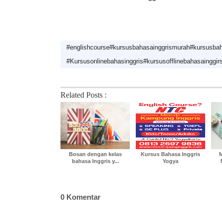
#englishcourse#kursusbahasainggrismurah#kursusbah
#Kursusonlinebahasinggris#kursusofflinebahasainggir
Related Posts :
Bosan dengan kelas
Kursus Bahasa Inggris
M
bahasa Inggris y...
Yogya
0 Komentar