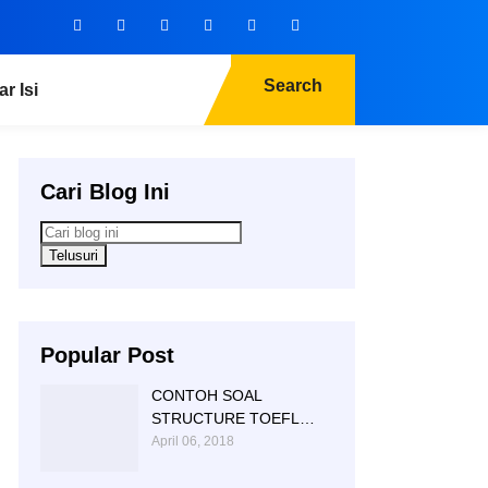
Search
ar Isi
Cari Blog Ini
Popular Post
CONTOH SOAL
STRUCTURE TOEFL
NTC KAMPUNG INGGRIS
April 06, 2018
|085 856 362 225