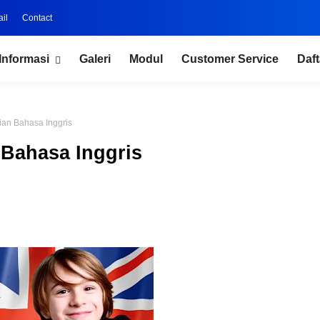
il
Contact
Informasi
Galeri
Modul
Customer Service
Daft
jian Bahasa Inggris
 Bahasa Inggris