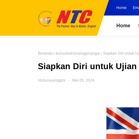
Home
Ema
Home
Beranda
kursusbahasainggrisjogja
Siapkan Diri untuk U
Siapkan Diri untuk Ujian
ntckursusinggris
Mei 05, 2024