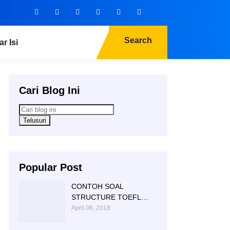
Search
ar Isi
Cari Blog Ini
Popular Post
CONTOH SOAL
STRUCTURE TOEFL
NTC KAMPUNG INGGRIS
April 06, 2018
|085 856 362 225