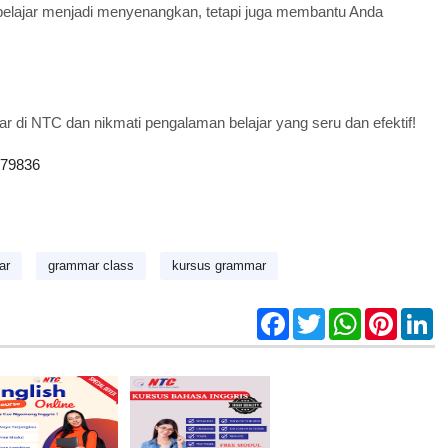
 belajar menjadi menyenangkan, tetapi juga membantu Anda
di NTC dan nikmati pengalaman belajar yang seru dan efektif!
79836
ar
grammar class
kursus grammar
F
T
W
P
L
a
w
h
i
i
c
i
a
n
n
e
t
t
t
k
b
t
s
e
e
o
e
A
r
d
o
r
p
e
I
k
p
s
n
t