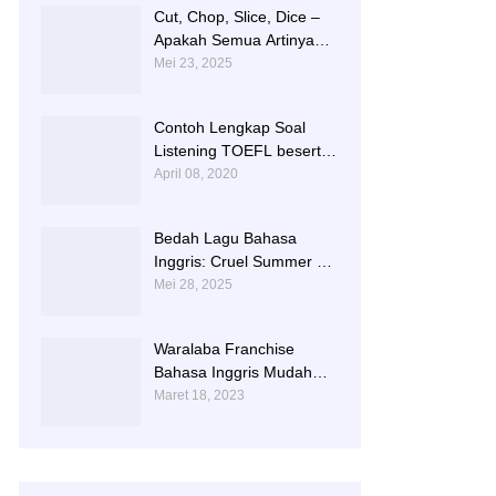
Cut, Chop, Slice, Dice –
Apakah Semua Artinya
“Memotong”? | 0813-
Mei 23, 2025
2597-9836
Contoh Lengkap Soal
Listening TOEFL beserta
Audionya | 085856362225
April 08, 2020
Bedah Lagu Bahasa
Inggris: Cruel Summer –
Taylor Swift | 0813-2597-
Mei 28, 2025
9836
Waralaba Franchise
Bahasa Inggris Mudah
dan Aman | 085 856 362
Maret 18, 2023
225