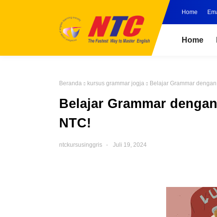
Home
Ema
Home
Beranda
kursus grammar jogja
Belajar Grammar dengan
Belajar Grammar dengan
NTC!
ntckursusinggris
Juli 19, 2024