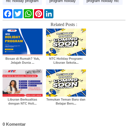
ntc holiday program
program holiday
program holiday ntc
F
T
W
P
L
a
w
h
i
i
c
i
a
n
n
Related Posts :
e
t
t
t
k
b
t
s
e
e
o
e
A
r
d
o
r
p
e
I
k
p
s
n
t
Bosan di Rumah? Yuk,
NTC Holiday Program:
Jelajah Dunia ...
Liburan Sekola...
Liburan Berkualitas
Temukan Teman Baru dan
dengan NTC Holi...
Belajar Bers...
0 Komentar