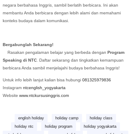
negara berbahasa Inggris, sambil berlatih berbicara. Ini akan
membantu Anda berbicara dengan lebih alami dan memahami
konteks budaya dalam komunikasi.
Bergabunglah Sekarang!
Rasakan pengalaman belajar yang berbeda dengan
Program
Speaking di NTC
. Daftar sekarang dan tingkatkan kemampuan
berbicara Anda sambil menjelajahi budaya berbahasa Inggris!
Untuk info lebih lanjut kalian bisa hubungi
081325979836
Instagram
ntcenglish_yogyakarta
Website
www.ntckursusinggris.com
english holiday
holiday camp
holiday class
holiday ntc
holiday program
holiday yogyakarta