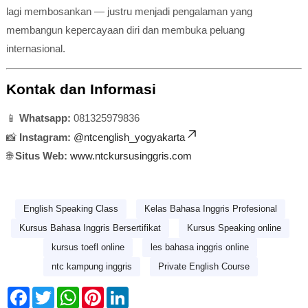
lagi membosankan — justru menjadi pengalaman yang
membangun kepercayaan diri dan membuka peluang
internasional.
Kontak dan Informasi
📱
Whatsapp:
081325979836
📸
Instagram:
@ntcenglish_yogyakarta
🌐
Situs Web:
www.ntckursusinggris.com
English Speaking Class
Kelas Bahasa Inggris Profesional
Kursus Bahasa Inggris Bersertifikat
Kursus Speaking online
kursus toefl online
les bahasa inggris online
ntc kampung inggris
Private English Course
F
T
W
P
L
a
w
h
i
i