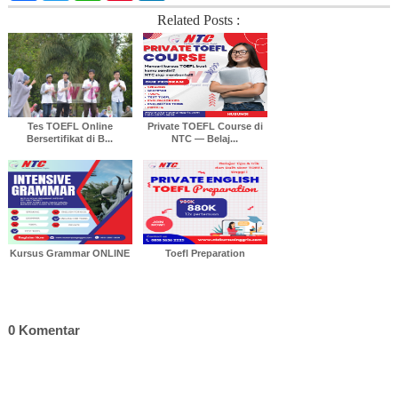
c
i
a
n
n
Related Posts :
e
t
t
t
k
b
t
s
e
e
o
e
A
r
d
o
r
p
e
I
k
p
s
n
t
Tes TOEFL Online
Private TOEFL Course di
Bersertifikat di B...
NTC — Belaj...
Kursus Grammar ONLINE
Toefl Preparation
0 Komentar