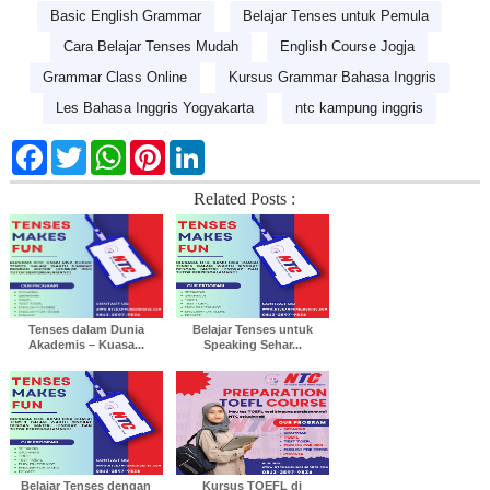
Basic English Grammar
Belajar Tenses untuk Pemula
Cara Belajar Tenses Mudah
English Course Jogja
Grammar Class Online
Kursus Grammar Bahasa Inggris
Les Bahasa Inggris Yogyakarta
ntc kampung inggris
F
T
W
P
L
a
w
h
i
i
c
i
a
n
n
Related Posts :
e
t
t
t
k
b
t
s
e
e
o
e
A
r
d
o
r
p
e
I
k
p
s
n
t
Tenses dalam Dunia
Belajar Tenses untuk
Akademis – Kuasa...
Speaking Sehar...
Belajar Tenses dengan
Kursus TOEFL di