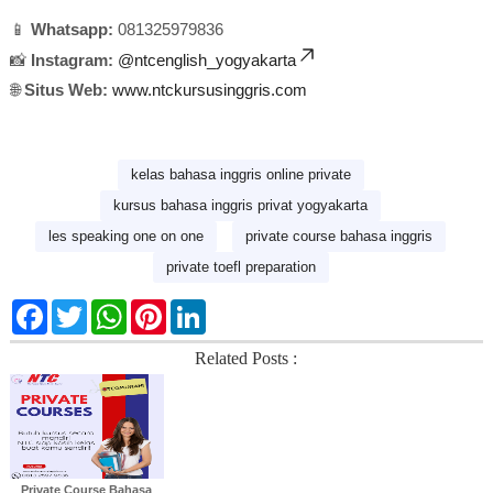
📱
Whatsapp:
081325979836
📸
Instagram:
@ntcenglish_yogyakarta
🌐
Situs Web:
www.ntckursusinggris.com
kelas bahasa inggris online private
kursus bahasa inggris privat yogyakarta
les speaking one on one
private course bahasa inggris
private toefl preparation
F
T
W
P
L
a
w
h
i
i
c
i
a
n
n
Related Posts :
e
t
t
t
k
b
t
s
e
e
o
e
A
r
d
o
r
p
e
I
k
p
s
n
t
Private Course Bahasa