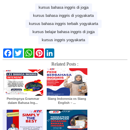
kursus bahasa inggris di jogja
kursus bahasa inggris di yogyakarta
kursus bahasa inggris terbaik yogyakarta
kursus belajar bahasa inggris di jogja
kursus inggris yogyakarta
F
T
W
P
L
a
w
h
i
i
c
i
a
n
n
Related Posts :
e
t
t
t
k
b
t
s
e
e
o
e
A
r
d
o
r
p
e
I
k
p
s
n
t
Pentingnya Grammar
Slang Indonesia vs Slang
dalam Bahasa Ing...
English – ...