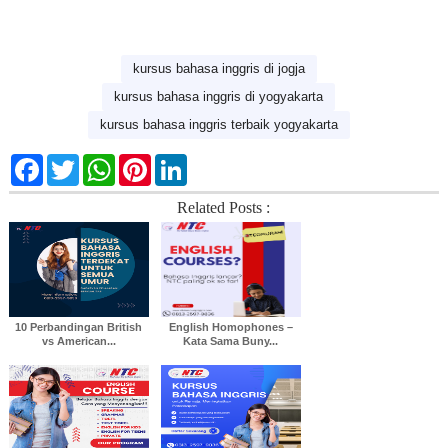
kursus bahasa inggris di jogja
kursus bahasa inggris di yogyakarta
kursus bahasa inggris terbaik yogyakarta
F
T
W
P
L
a
w
h
i
i
c
i
a
n
n
Related Posts :
e
t
t
t
k
b
t
s
e
e
o
e
A
r
d
o
r
p
e
I
k
p
s
n
t
10 Perbandingan British
English Homophones –
vs American...
Kata Sama Buny...