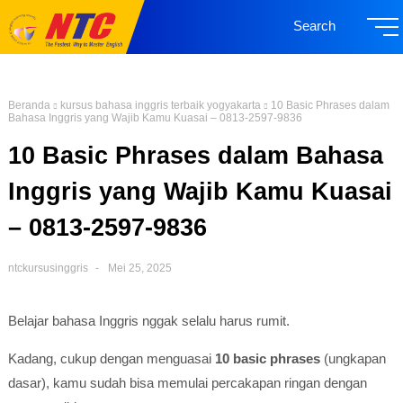
Search
Beranda
kursus bahasa inggris terbaik yogyakarta
10 Basic Phrases dalam
Bahasa Inggris yang Wajib Kamu Kuasai – 0813-2597-9836
10 Basic Phrases dalam Bahasa
Inggris yang Wajib Kamu Kuasai
– 0813-2597-9836
ntckursusinggris
Mei 25, 2025
Belajar bahasa Inggris nggak selalu harus rumit.
Kadang, cukup dengan menguasai
10 basic phrases
(ungkapan
dasar), kamu sudah bisa memulai percakapan ringan dengan