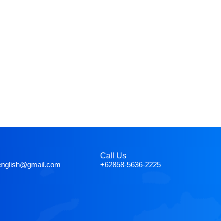
Call Us
english@gmail.com
+62858-5636-2225