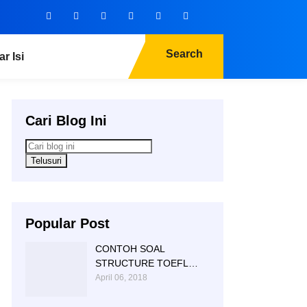
Search
ar Isi
Cari Blog Ini
Popular Post
CONTOH SOAL
STRUCTURE TOEFL
NTC KAMPUNG INGGRIS
April 06, 2018
|085 856 362 225