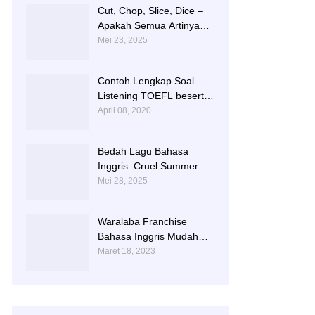
Cut, Chop, Slice, Dice –
Apakah Semua Artinya
“Memotong”? | 0813-
Mei 23, 2025
2597-9836
Contoh Lengkap Soal
Listening TOEFL beserta
Audionya | 085856362225
April 08, 2020
Bedah Lagu Bahasa
Inggris: Cruel Summer –
Taylor Swift | 0813-2597-
Mei 28, 2025
9836
Waralaba Franchise
Bahasa Inggris Mudah
dan Aman | 085 856 362
Maret 18, 2023
225