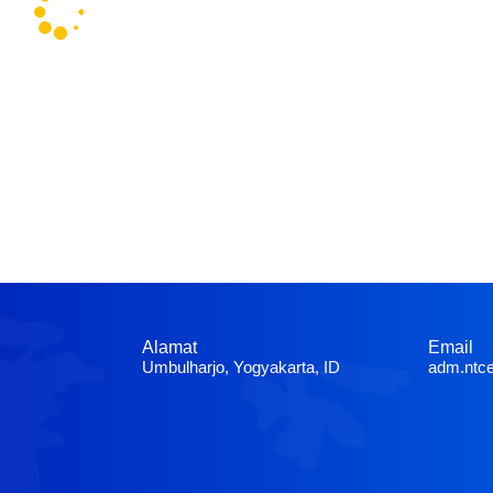
Alamat
Email
Umbulharjo, Yogyakarta, ID
adm.ntc