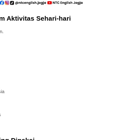
 Aktivitas Sehari-hari
n.
sia
s