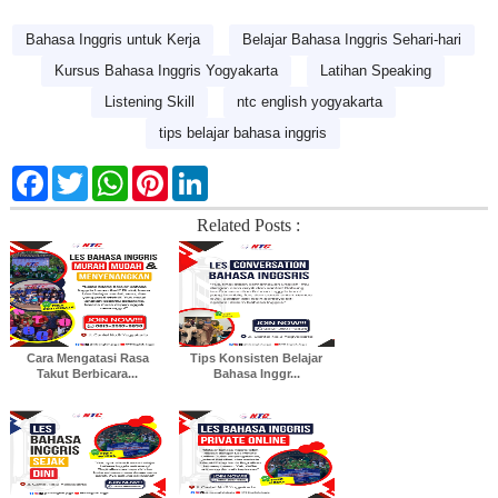
Bahasa Inggris untuk Kerja
Belajar Bahasa Inggris Sehari-hari
Kursus Bahasa Inggris Yogyakarta
Latihan Speaking
Listening Skill
ntc english yogyakarta
tips belajar bahasa inggris
F
T
W
P
L
a
w
h
i
i
c
i
a
n
n
Related Posts :
e
t
t
t
k
b
t
s
e
e
o
e
A
r
d
o
r
p
e
I
k
p
s
n
t
Cara Mengatasi Rasa
Tips Konsisten Belajar
Takut Berbicara...
Bahasa Inggr...